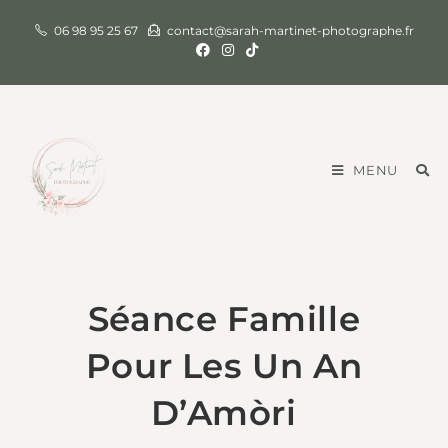
06 98 95 25 67
contact@sarah-martinet-photographe.fr
MENU
Séance Famille
Pour Les Un An
D’Amòri