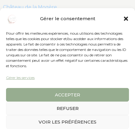
Château de la Mogère
Gérer le consentement
Domaine de Verchant
Pour offrir les meilleures expériences, nous utilisons des technologies
Château de Rieutort
telles que les cookies pour stocker et/ou accéder aux informations des
appareils. Le fait de consentir à ces technologies nous permettra de
traiter des données telles que le comportement de navigation ou les ID
La baraque de Sérignac
uniques sur ce site. Le fait de ne pas consentir ou de retirer son
consentement peut avoir un effet négatif sur certaines caractéristiques
Château de la Banquière
et fonctions.
Gérer les services
Chateau de Malmont
ACCEPTER
REFUSER
VOIR LES PRÉFÉRENCES