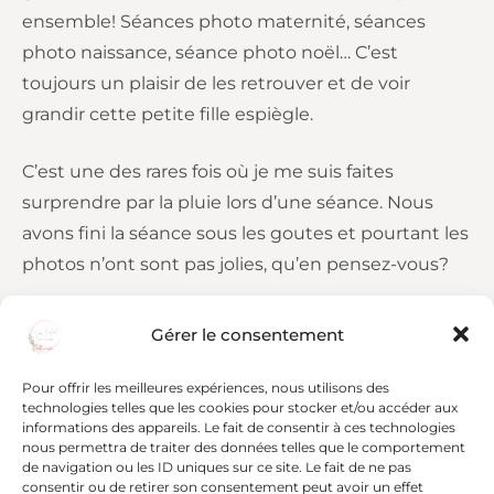
ensemble! Séances photo maternité, séances
photo naissance, séance photo noël… C’est
toujours un plaisir de les retrouver et de voir
grandir cette petite fille espiègle.
C’est une des rares fois où je me suis faites
surprendre par la pluie lors d’une séance. Nous
avons fini la séance sous les goutes et pourtant les
photos n’ont sont pas jolies, qu’en pensez-vous?
Vous avez envie d’une séance photo aux bords de
Gérer le consentement
l’étang vous aussi? ,
contactez moi
Pour offrir les meilleures expériences, nous utilisons des
technologies telles que les cookies pour stocker et/ou accéder aux
informations des appareils. Le fait de consentir à ces technologies
Article précédent
nous permettra de traiter des données telles que le comportement
de navigation ou les ID uniques sur ce site. Le fait de ne pas
Une séance maternité les pieds dans l’eau
consentir ou de retirer son consentement peut avoir un effet