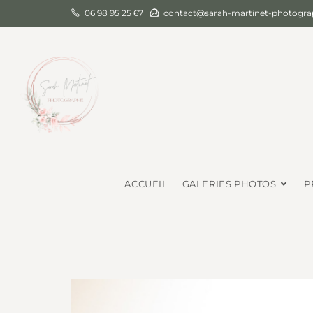
06 98 95 25 67
contact@sarah-martinet-photograp
ACCUEIL
GALERIES PHOTOS
P