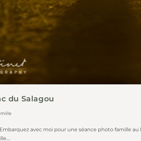
ac du Salagou
amille
 Embarquez avec moi pour une séance photo famille au la
lle.…