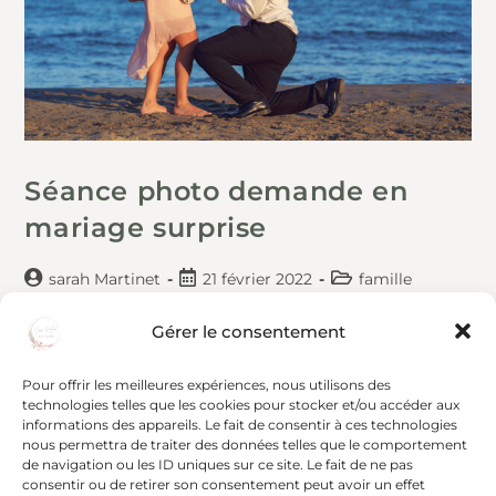
Séance photo demande en
mariage surprise
sarah Martinet
21 février 2022
famille
Gérer le consentement
Une séance demande en mariage Voilà quelque
chose que je n'avais jamais photographié, une
Pour offrir les meilleures expériences, nous utilisons des
demande en mariage surprise. Je trouve cela
technologies telles que les cookies pour stocker et/ou accéder aux
informations des appareils. Le fait de consentir à ces technologies
tellement mignon, surtout quand il s'agit de
nous permettra de traiter des données telles que le comportement
clients que…
de navigation ou les ID uniques sur ce site. Le fait de ne pas
consentir ou de retirer son consentement peut avoir un effet