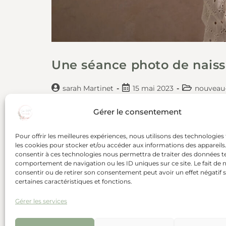
Une séance photo de naiss
sarah Martinet
15 mai 2023
nouveau
Gérer le consentement
En tant que photographe spécialisé dans le
émouvants de familles accueillant leurs 
Pour offrir les meilleures expériences, nous utilisons des technologies 
les cookies pour stocker et/ou accéder aux informations des appareils. 
consentir à ces technologies nous permettra de traiter des données te
Continuer La Lecture
comportement de navigation ou les ID uniques sur ce site. Le fait de 
consentir ou de retirer son consentement peut avoir un effet négatif 
certaines caractéristiques et fonctions.
Gérer les services