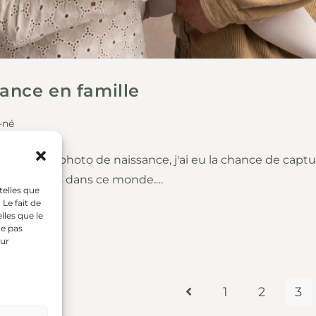
ance en famille
-né
s séances photo de naissance, j'ai eu la chance de cap
nouveaux-nés dans ce monde.…
telles que
Le fait de
lles que le
ne pas
sur
1
2
3