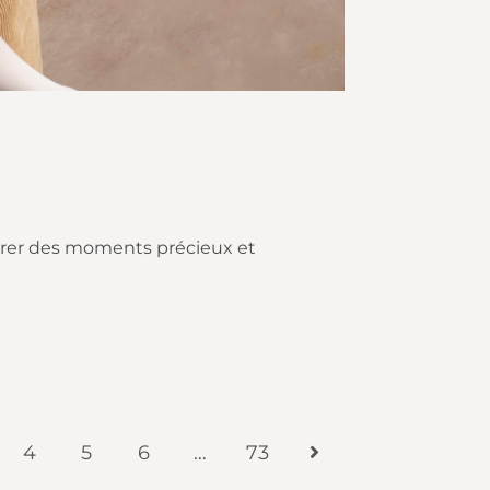
turer des moments précieux et
4
5
6
…
73