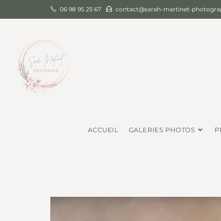
06 98 95 25 67
contact@sarah-martinet-photograp
ACCUEIL
GALERIES PHOTOS
P