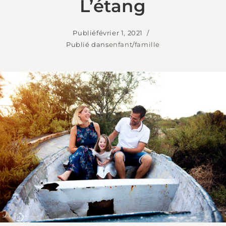
L’étang
Publié
février 1, 2021
Publié dans
enfant
/
famille