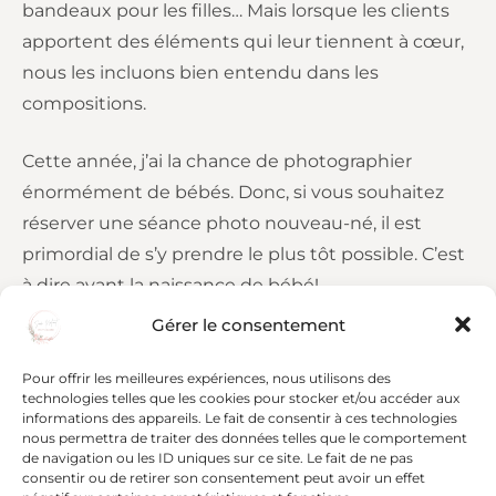
bandeaux pour les filles… Mais lorsque les clients
apportent des éléments qui leur tiennent à cœur,
nous les incluons bien entendu dans les
compositions.
Cette année, j’ai la chance de photographier
énormément de bébés. Donc, si vous souhaitez
réserver une séance photo nouveau-né, il est
primordial de s’y prendre le plus tôt possible. C’est
à dire avant la naissance de bébé!
Gérer le consentement
Pour offrir les meilleures expériences, nous utilisons des
technologies telles que les cookies pour stocker et/ou accéder aux
informations des appareils. Le fait de consentir à ces technologies
Article précédent
nous permettra de traiter des données telles que le comportement
de navigation ou les ID uniques sur ce site. Le fait de ne pas
Séance nouveau-né Paul 7 jours au studio photo
consentir ou de retirer son consentement peut avoir un effet
Article suivant