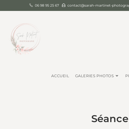
06 98 95 25 67
contact@sarah-martinet-photograp
ACCUEIL
GALERIES PHOTOS
P
Séance 