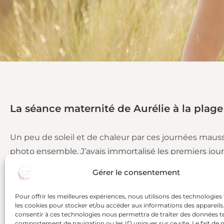
La séance maternité de Aurélie à la plage
Un peu de soleil et de chaleur par ces journées maussa
photo ensemble. J’avais immortalisé les premiers jour
de ce petit bout. Mais je garde ces photos secrètes e
Gérer le consentement
clientes. Trois robes aux formes, matières et couleurs t
Pour offrir les meilleures expériences, nous utilisons des technologies 
les cookies pour stocker et/ou accéder aux informations des appareils. 
consentir à ces technologies nous permettra de traiter des données te
comportement de navigation ou les ID uniques sur ce site. Le fait de 