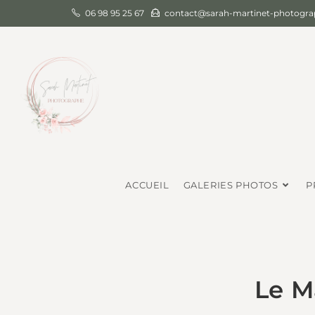
06 98 95 25 67
contact@sarah-martinet-photograp
ACCUEIL
GALERIES PHOTOS
P
Le M