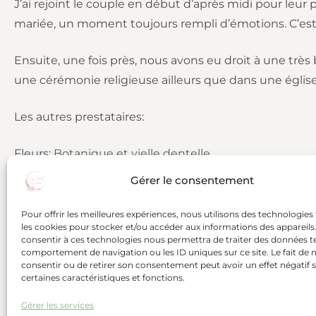
J’ai rejoint le couple en début d’après midi pour leur p
mariée, un moment toujours rempli d’émotions. C’est 
Ensuite, une fois près, nous avons eu droit à une très
une cérémonie religieuse ailleurs que dans une église!
Les autres prestataires:
Fleurs:
Botanique et vielle dentelle
Gérer le consentement
Vidéaste:
Casino pictures
Pour offrir les meilleures expériences, nous utilisons des technologies 
Traiteur:
Traiteur Grand
les cookies pour stocker et/ou accéder aux informations des appareils. 
consentir à ces technologies nous permettra de traiter des données te
comportement de navigation ou les ID uniques sur ce site. Le fait de 
consentir ou de retirer son consentement peut avoir un effet négatif 
certaines caractéristiques et fonctions.
Article précédent
Le mariage de Marion et Omar au Mas
Gérer les services