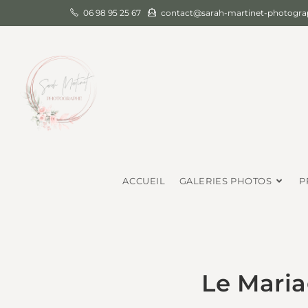
06 98 95 25 67
contact@sarah-martinet-photograp
ACCUEIL
GALERIES PHOTOS
P
Le Mari