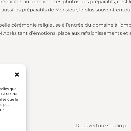
réparatifs au domaine. Les photos des préparatifs, c’est l
aussi les préparatifs de Monsieur, le plus souvent entou
 belle cérémonie religieuse à l’entrée du domaine à l’ombr
 Après tant d’émotions, place aux rafraîchissements et a
telles que
Le fait de
lles que le
ne pas
sur
 de France
Réouverture studio pho