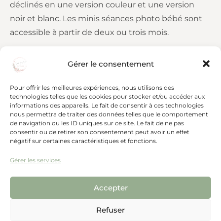
déclinés en une version couleur et une version
noir et blanc. Les minis séances photo bébé sont
accessible à partir de deux ou trois mois.
Alors si vous voulez aussi de jolies photos de votre
Gérer le consentement
bout de chou,
contactez-moi!
Pour offrir les meilleures expériences, nous utilisons des
technologies telles que les cookies pour stocker et/ou accéder aux
informations des appareils. Le fait de consentir à ces technologies
Article précédent
nous permettra de traiter des données telles que le comportement
de navigation ou les ID uniques sur ce site. Le fait de ne pas
Séance photo bébé de Charlize
consentir ou de retirer son consentement peut avoir un effet
Article suivant
négatif sur certaines caractéristiques et fonctions.
Une séance photo bébé sur le thème du vin
Gérer les services
Accepter
Refuser